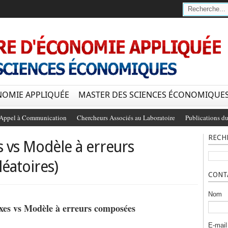
NOMIE APPLIQUÉE
MASTER DES SCIENCES ÉCONOMIQUE
Appel à Communication
Chercheurs Associés au Laboratoire
Publications du
RECH
s vs Modèle à erreurs
éatoires)
CONT
Nom
fixes vs Modèle à erreurs composées
E-mai