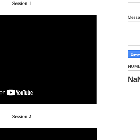
Session 1
Mess
NOMB
Na
Session 2