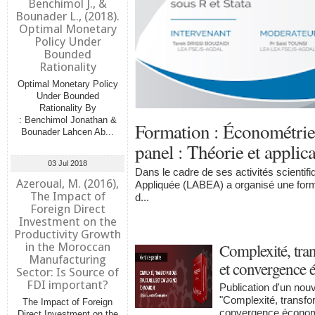
Benchimol J., &
Bounader L., (2018).
Optimal Monetary
Policy Under
Bounded
Rationality
Optimal Monetary Policy
Under Bounded
Rationality By
: Benchimol Jonathan &
Formation : Économétrie
Bounader Lahcen Ab...
panel : Théorie et applica
03 Jul 2018
Dans le cadre de ses activités scientif
Azeroual, M. (2016),
Appliquée (LABEA) a organisé une form
The Impact of
d...
Foreign Direct
Investment on the
Productivity Growth
in the Moroccan
Complexité, tran
Manufacturing
et convergence
Sector: Is Source of
FDI important?
Publication d'un nouve
"Complexité, transfor
The Impact of Foreign
convergence économiq
Direct Investment on the