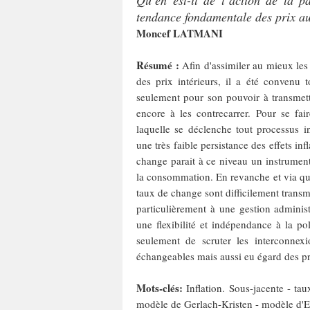
Qu’en est-il de l’action de la p
tendance fondamentale des prix a
Moncef LATMANI
Résumé :
Afin d'assimiler au mieux les 
des prix intérieurs, il a été convenu 
seulement pour son pouvoir à transmettr
encore à les contrecarrer. Pour se fai
laquelle se déclenche tout processus inf
une très faible persistance des effets in
change parait à ce niveau un instrument 
la consommation. En revanche et via quel
taux de change sont difficilement transm
particulièrement à une gestion adminis
une flexibilité et indépendance à la p
seulement de scruter les interconne
échangeables mais aussi eu égard des pr
Mots-clés:
Inflation. Sous-jacente - ta
modèle de Gerlach-Kristen - modèle d'