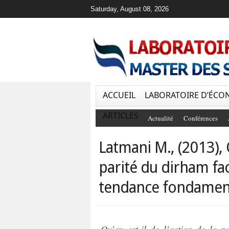
Saturday, August 08, 2026
ACCUEIL
LABORATOIRE D’ÉCO
ARTICLES
Actualité
Conférences
Latmani M., (2013), Q
parité du dirham face
tendance fondament