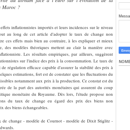
arité du dirham face à l’euro sur l’évolution de la
u Maroc ?
Mess
effets inflationnistes importés et leurs incidences sur le niveau
tout au long de cet article d'adopter le taux de change non
e ces effets mais bien au contraire, à les expliquer et mieux
re, des modèles théoriques mettent au clair la manière avec
lationniste. Les résultats empiriques, par ailleurs, suggèrent
flationnistes sur l'indice des prix à la consommation. Le taux de
NOMB
de régulation efficace capable d'assurer la stabilité des prix à
ques estimations, fort est de constater que les fluctuations du
issibles notamment aux prix à la production. Ce constat est du
trée de la part des autorités monétaires qui assurent du coup
olitique monétaire du Royaume. Dès lors, l'étude propose non
xions du taux de change eu égard des prix des biens non
ix des biens échangeables.
ux de change - modèle de Cournot - modèle de Dixit Stiglitz -
Edwards.