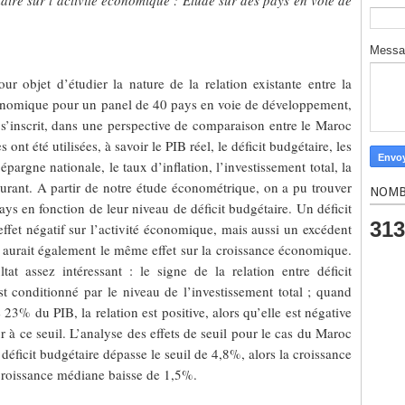
étaire sur l’activité économique : Étude sur des pays en voie de
Mess
r objet d’étudier la nature de la relation existante entre la
économique pour un panel de 40 pays en voie de développement,
 s’inscrit, dans une perspective de comparaison entre le Maroc
 ont été utilisées, à savoir le PIB réel, le déficit budgétaire, les
argne nationale, le taux d’inflation, l’investissement total, la
urant. A partir de notre étude économétrique, on a pu trouver
NOMB
ays en fonction de leur niveau de déficit budgétaire. Un déficit
313
ffet négatif sur l’activité économique, mais aussi un excédent
 aurait également le même effet sur la croissance économique.
t assez intéressant : le signe de la relation entre déficit
t conditionné par le niveau de l’investissement total ; quand
e 23% du PIB, la relation est positive, alors qu’elle est négative
r à ce seuil. L’analyse des effets de seuil pour le cas du Maroc
éficit budgétaire dépasse le seuil de 4,8%, alors la croissance
croissance médiane baisse de 1,5%.