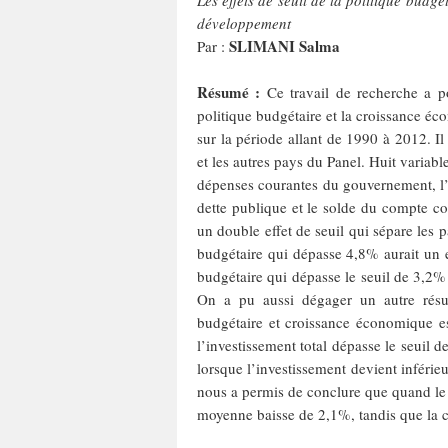
Les effets de seuil de la politique budg
développement
SLIMANI Salma
Par :
Résumé :
Ce travail de recherche a pou
politique budgétaire et la croissance 
sur la période allant de 1990 à 2012. Il
et les autres pays du Panel. Huit variables
dépenses courantes du gouvernement, l’ép
dette publique et le solde du compte co
un double effet de seuil qui sépare les p
budgétaire qui dépasse 4,8% aurait un e
budgétaire qui dépasse le seuil de 3,2%
On a pu aussi dégager un autre résulta
budgétaire et croissance économique es
l’investissement total dépasse le seuil d
lorsque l’investissement devient inférieu
nous a permis de conclure que quand le d
moyenne baisse de 2,1%, tandis que la 