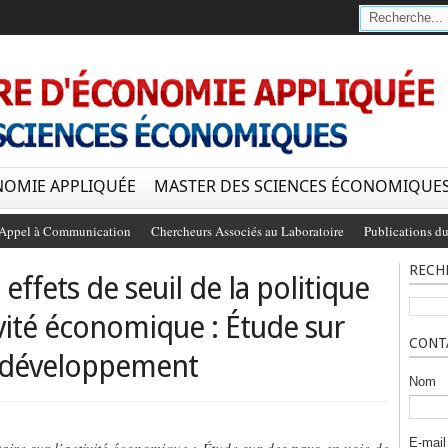
NOMIE APPLIQUÉE
MASTER DES SCIENCES ÉCONOMIQUE
Appel à Communication
Chercheurs Associés au Laboratoire
Publications du
RECH
effets de seuil de la politique
ivité économique : Étude sur
CONT
e développement
Nom
E-mai