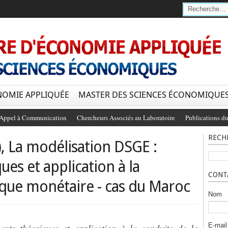
NOMIE APPLIQUÉE
MASTER DES SCIENCES ÉCONOMIQUE
Appel à Communication
Chercheurs Associés au Laboratoire
Publications du
RECH
), La modélisation DSGE :
es et application à la
CONT
tique monétaire - cas du Maroc
Nom
E-mai