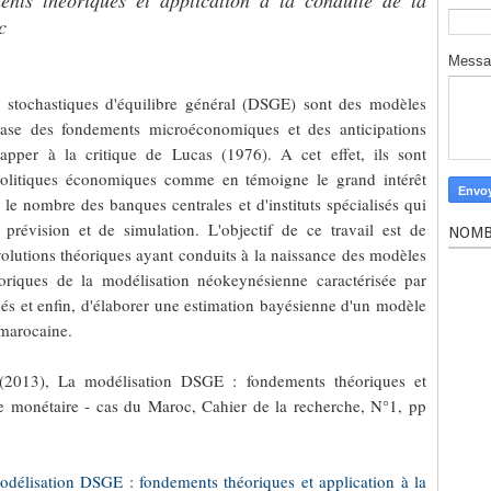
nts théoriques et application à la conduite de la
c
Mess
stochastiques d'équilibre général (DSGE) sont des modèles
ase des fondements microéconomiques et des anticipations
happer à la critique de Lucas (1976). A cet effet, ils sont
 politiques économiques comme en témoigne le grand intérêt
le nombre des banques centrales et d'instituts spécialisés qui
e prévision et de simulation. L'objectif de ce travail est de
NOMB
volutions théoriques ayant conduits à la naissance des modèles
oriques de la modélisation néokeynésienne caractérisée par
chés et enfin, d'élaborer une estimation bayésienne d'un modèle
 marocaine.
(2013), La modélisation DSGE : fondements théoriques et
que monétaire - cas du Maroc, Cahier de la recherche, N°1, pp
délisation DSGE : fondements théoriques et application à la